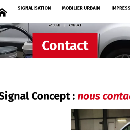
SIGNALISATION
MOBILIER URBAIN
IMPRES
ACCUEIL
PAGE COURANTE :
CONTACT
Contact
Signal Concept :
nous conta