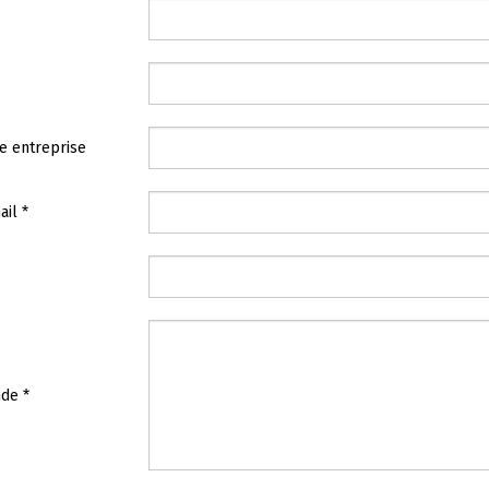
e entreprise
il *
de *